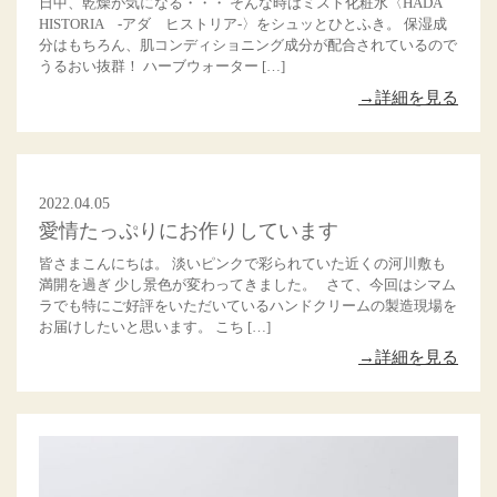
日中、乾燥が気になる・・・ そんな時はミスト化粧水〈HADA
HISTORIA -アダ ヒストリア-〉をシュッとひとふき。 保湿成
分はもちろん、肌コンディショニング成分が配合されているので
うるおい抜群！ ハーブウォーター […]
→詳細を見る
2022.04.05
愛情たっぷりにお作りしています
皆さまこんにちは。 淡いピンクで彩られていた近くの河川敷も
満開を過ぎ 少し景色が変わってきました。 さて、今回はシマム
ラでも特にご好評をいただいているハンドクリームの製造現場を
お届けしたいと思います。 こち […]
→詳細を見る