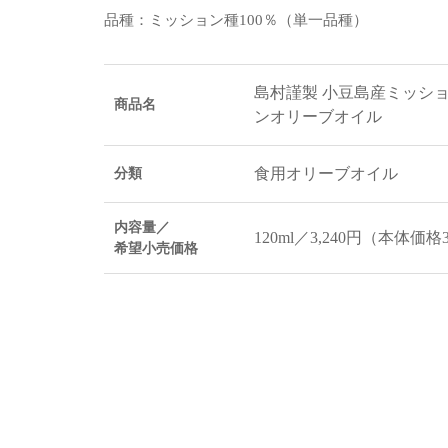
品種：ミッション種100％（単一品種）
島村謹製 小豆島産ミッショ
商品名
ンオリーブオイル
食用オリーブオイル
分類
内容量／
120ml／3,240円（本体価格3
希望小売価格