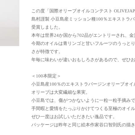
この度「国際オリーブオイルコンテスト OLIVEJAPA
島村謹製 小豆島産ミッション種100％エキストラ
受賞しました。
本年は世界24か国から702品がエントリーされ、金
今期のオイルは青リンゴと甘いフルーツのうっと
さが特徴です。
年毎に味わいが違いおもしろさがあるので、ぜひ
＜100本限定＞
小豆島産100％のエキストラバージンオリーブオイ
オリーブは大変繊細な果実。
小豆島では、傷がつかないように一粒一粒手摘み
手間暇と愛情をたっぷりかけてつくる至極のオイ
ぜひ一度はお試しいただきたい逸品です。
パッケージは昨年と同じ絵本作家谷口智則氏の描