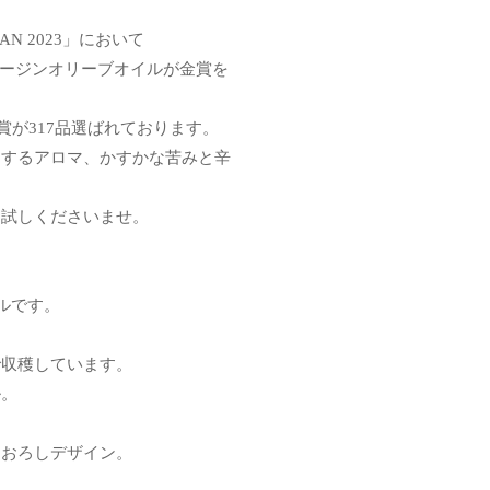
N 2023」において
バージンオリーブオイルが金賞を
賞が317品選ばれております。
りするアロマ、かすかな苦みと辛
お試しくださいませ。
ルです。
で収穫しています。
ル。
きおろしデザイン。