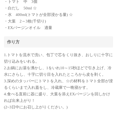
・トマト 中 3個
・白だし 50ml ☆
・水 400ml(トマトが全部浸かる量) ☆
・大葉 2～3枚(千切り)
・EXバージンオイル 適量
作り方
1.トマトを流水で洗い、包丁で芯をくり抜き、おしりに十字に
切り込みをいれる。
2.お鍋にお湯を沸かし、1をいれ10～15秒ほどで引き上げ、冷
水にさらし、十字に切り目を入れたところから皮を剥く。
3.深めのタッパーにトマトを入れ、☆の材料をトマト全部が浸
るくらいまで入れ蓋をし、冷蔵庫で一晩寝かす。
4.食べる直前に器に盛り、大葉を添えEXバージンを回しかけ
れば出来上がり！
(2~3日中にお召し上がりください。)