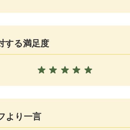
対する満足度
フより一言