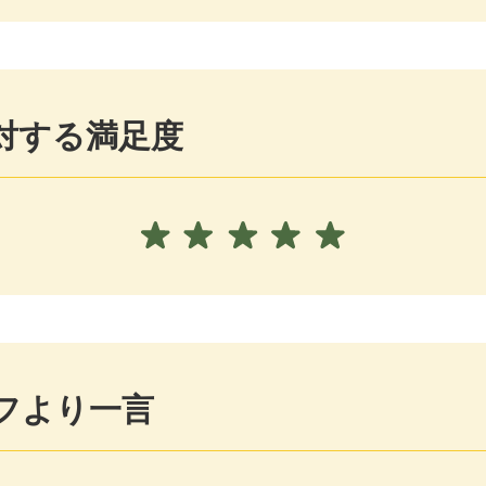
対する満足度
フより一言