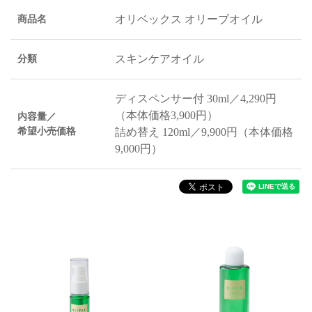
オリベックス オリーブオイル
商品名
スキンケアオイル
分類
ディスペンサー付 30ml／4,290円
（本体価格3,900円）
内容量／
希望小売価格
詰め替え 120ml／9,900円（本体価格
9,000円）