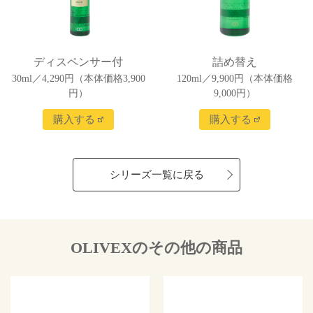
ディスペンサー付
詰め替え
30ml／4,290円（本体価格3,900
120ml／9,900円（本体価格
円）
9,000円）
購入する
購入する
シリーズ一覧に戻る
OLIVEXのその他の商品