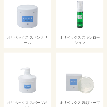
オリベックス スキンクリ
オリベックス スキンロー
ーム
ション
オリベックス スポーツボ
オリベックス 洗顔ソープ